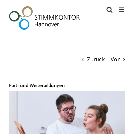
Zum
Inhalt
springen
Zurück
Vor
Fort- und Weiterbildungen
Zeige
grösseres
Bild